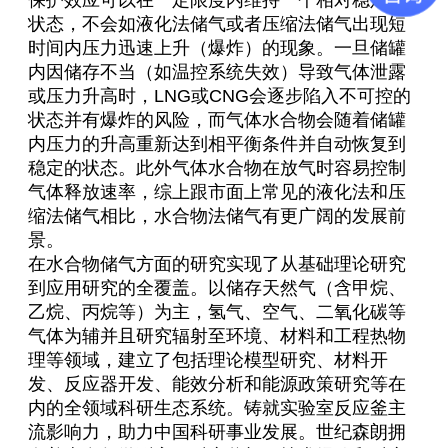
状态，不会如液化法储气或者压缩法储气出现短
时间内压力迅速上升（爆炸）的现象。一旦储罐
内因储存不当（如温控系统失效）导致气体泄露
或压力升高时，LNG或CNG会逐步陷入不可控的
状态并有爆炸的风险，而气体水合物会随着储罐
内压力的升高重新达到相平衡条件并自动恢复到
稳定的状态。此外气体水合物在放气时容易控制
气体释放速率，综上跟市面上常见的液化法和压
缩法储气相比，水合物法储气有更广阔的发展前
景。
在水合物储气方面的研究实现了从基础理论研究
到应用研究的全覆盖。以储存天然气（含甲烷、
乙烷、丙烷等）为主，氢气、空气、二氧化碳等
气体为辅并且研究辐射至环境、材料和工程热物
理等领域，建立了包括理论模型研究、材料开
发、反应器开发、能效分析和能源政策研究等在
内的全领域科研生态系统。铸就实验室反应釜主
流影响力，助力中国科研事业发展。世纪森朗拥