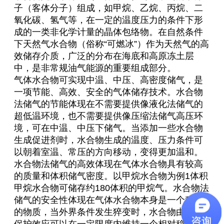
子（客体分子）组成，如甲烷、乙烷、丙烷、二
氧化碳、氢气等，在一定的温度压力的条件下形
成的一类非化学计量的晶体包络物。在自然条件
下天然气水合物（俗称“可燃冰”）作为天然气的高
效储存介质，广泛的分布在海底和高原冻土层
中，是非常规油气能源的重要组成部分。
气体水合物可实现中温、中压、高密度储气，是
一项节能、高效、安全的气体储存技术。水合物
法储气的节能体现在不需要提供像液化法储气的
超低温环境，也不需要提供像压缩法储气高压环
境，可在中温、中压下储气。当添加一些水合物
生成促进剂时，水合物生成的温度、压力条件可
以朝着室温、常压的方向移动，变得更加温和。
水合物法储气的高效体现在气体水合物具有较高
的质量和体积储气密度。以甲烷水合物为例1体积
甲烷水合物可储存约180体积的甲烷气。水合物法
储气的安全性体现在气体水合物本身是一个稳定
的物质，当外界条件发生猝变时，水合物由于自
保护效应可以在一定限度内维持一个相对稳定的