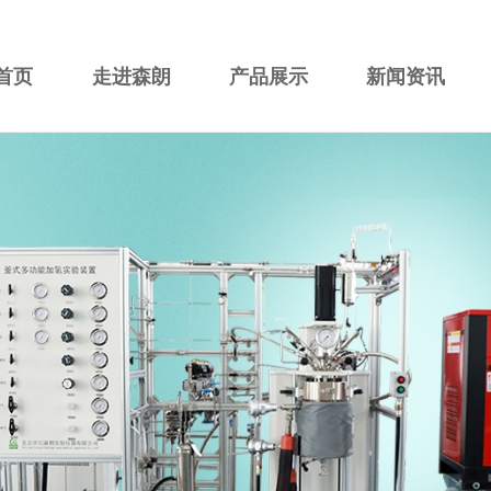
首页
走进森朗
产品展示
新闻资讯